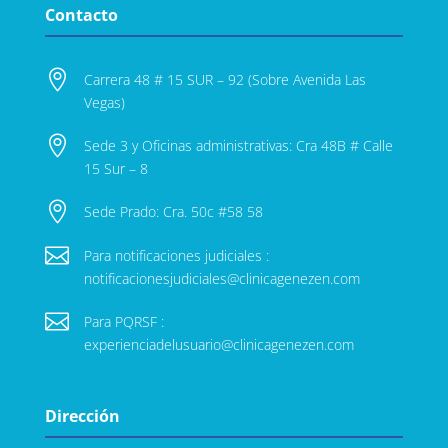
Contacto

Carrera 48 # 15 SUR – 92 (Sobre Avenida Las
Vegas)

Sede 3 y Oficinas administrativas: Cra 48B # Calle
15 Sur – 8

Sede Prado: Cra. 50c #58 58

Para notificaciones judiciales :
notificacionesjudiciales@clinicagenezen.com

Para PQRSF :
experienciadelusuario@clinicagenezen.com
Dirección