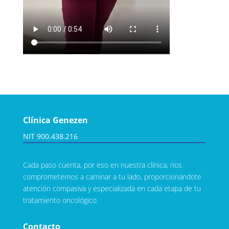
Clínica Genezen
NIT 900.438.216
Cada paso cuenta, por eso en nuestra clínica, nos
comprometemos a caminar a tu lado, proporcionándote
atención compasiva y especializada en cada etapa de tu
tratamiento oncológico.
Contacto