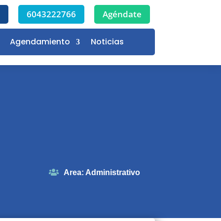
6043222766
Agéndate
Agendamiento
Noticias
Area
:
Administrativo